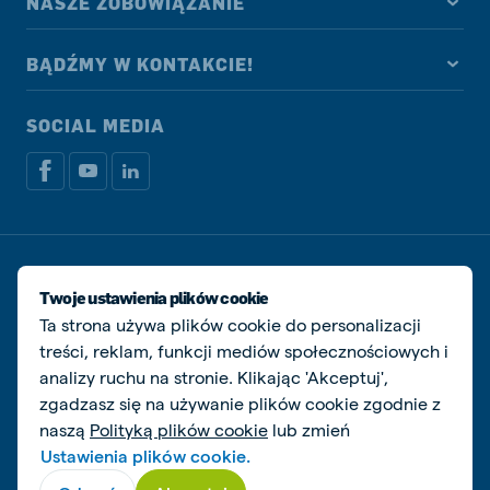
NASZE ZOBOWIĄZANIE
BĄDŹMY W KONTAKCIE!
SOCIAL MEDIA
Dokumenty prawne i podatkowe
Polityka prywatności i plików cookie
Twoje ustawienia plików cookie
Zarządzaj ciasteczkami
Ta strona używa plików cookie do personalizacji
treści, reklam, funkcji mediów społecznościowych i
© De Heus Animal Nutrition
analizy ruchu na stronie. Klikając 'Akceptuj',
zgadzasz się na używanie plików cookie zgodnie z
naszą
Polityką plików cookie
lub zmień
Ustawienia plików cookie.