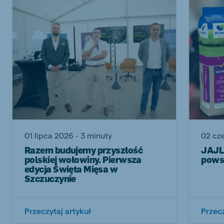
01 lipca 2026 - 3 minuty
02 cz
Razem budujemy przyszłość
JAJLE
polskiej wołowiny. Pierwsza
powst
edycja Święta Mięsa w
Szczuczynie
Przeczytaj artykuł
Przecz