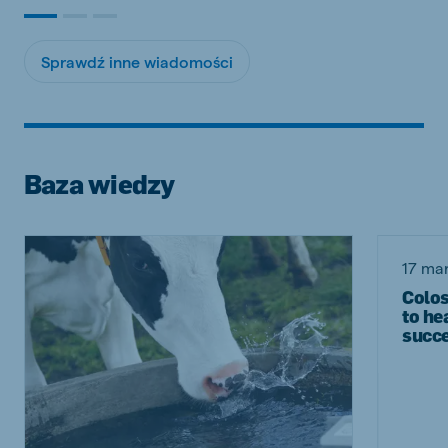
Sprawdź inne wiadomości
Baza wiedzy
17 ma
Colos
to he
succ