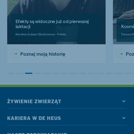
Efekty są widoczne już od pierwszej
laktacji
Kosmi
Karolina i Łukasz Głuchowscy - Polska
Dariusz K
Poznaj moją historię
Poz
ŻYWIENIE ZWIERZĄT
KARIERA W DE HEUS