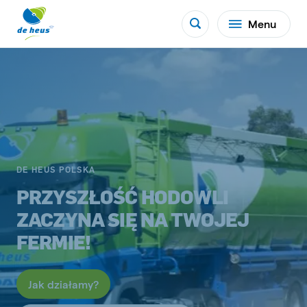
Menu
DE HEUS POLSKA
PRZYSZŁOŚĆ HODOWLI
ZACZYNA SIĘ NA TWOJEJ
FERMIE!
Jak działamy?