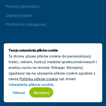
Punkty sprzedaży
Zadaj pytanie
Platforma zakupowa
Twoje ustawienia plików cookie
SOCIAL MEDIA
Ta strona używa plików cookie do personalizacji
treści, reklam, funkcji mediów społecznościowych i
analizy ruchu na stronie. Klikając 'Akceptuj',
zgadzasz się na używanie plików cookie zgodnie z
naszą
Polityką plików cookie
lub zmień
Ustawienia plików cookie.
Dokumenty prawne i podatkowe
Polityka prywatności i plików cookie
Odrzuć
Akceptuj
Zarządzaj ciasteczkami