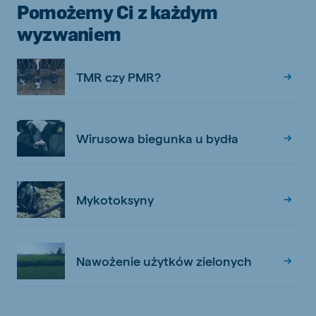
Pomożemy Ci z każdym
wyzwaniem
TMR czy PMR?
Wirusowa biegunka u bydła
Mykotoksyny
Nawożenie użytków zielonych