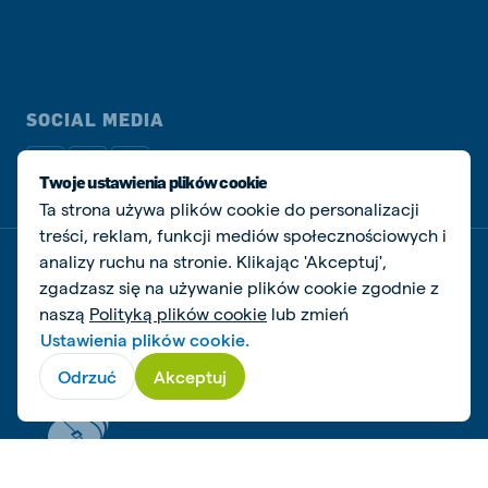
SOCIAL MEDIA
Twoje ustawienia plików cookie
Ta strona używa plików cookie do personalizacji
treści, reklam, funkcji mediów społecznościowych i
analizy ruchu na stronie. Klikając 'Akceptuj',
Dokumenty prawne i podatkowe
zgadzasz się na używanie plików cookie zgodnie z
Polityka prywatności i plików cookie
Zarządzaj ciasteczkami
naszą
Polityką plików cookie
lub zmień
Ustawienia plików cookie.
© De Heus Animal Nutrition
Odrzuć
Akceptuj