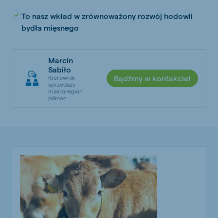
To nasz wkład w zrównoważony rozwój hodowli
bydła mięsnego
Marcin
Sabiło
Bądźmy w kontakcie!
Kierownik
sprzedaży -
makroregion
północ