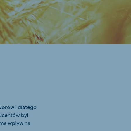
worów i dlatego
ucentów był
 ma wpływ na