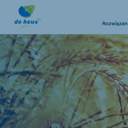
Rozwiązan
Global
English
Netherlands
Pola
Dutch
Polish
Czech Republic
Spai
Czech
Spanish