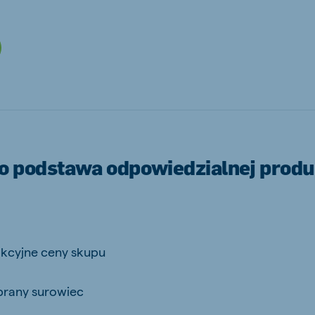
js Export
Koudijs Ukraine
Ukrainian
to podstawa odpowiedzialnej produ
akcyjne ceny skupu
brany surowiec