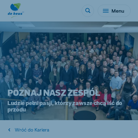
Menu
POZNAJ NASZ ZESPÓŁ
Ludzie pełni pasji, którzy zawsze chcą iść do
przodu
Wróć do Kariera