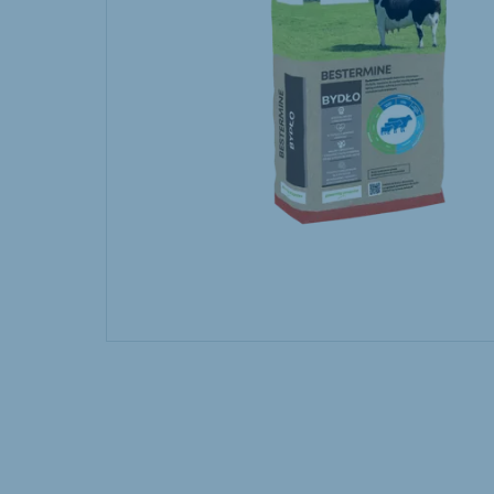
Hungary
Slova
Hungarian
Slovak
Vietnam
Myan
Vietnamese
Burmes
Philippines
English
South Africa
South
Afrikaans
English
Egypt
Koudi
English
English