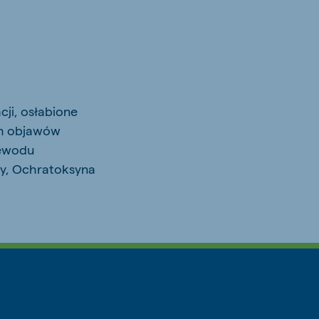
ji, osłabione
ch objawów
zewodu
y, Ochratoksyna