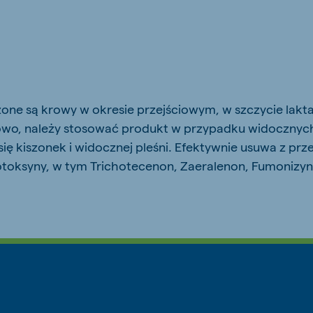
js Export
Koudijs Ukraine
Ukrainian
one są krowy w okresie przejściowym, w szczycie laktac
owo, należy stosować produkt w przypadku widoczny
ę kiszonek i widocznej pleśni. Efektywnie usuwa z pr
oksyny, w tym Trichotecenon, Zaeralenon, Fumonizyn