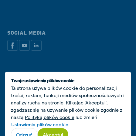
SOCIAL MEDIA
Dokumenty prawne i podatkowe
Polityka prywatności i plików cookie
Twoje ustawienia plików cookie
Zarządzaj ciasteczkami
Ta strona używa plików cookie do personalizacji
treści, reklam, funkcji mediów społecznościowych i
© De Heus Animal Nutrition
analizy ruchu na stronie. Klikając 'Akceptuj',
zgadzasz się na używanie plików cookie zgodnie z
naszą
Polityką plików cookie
lub zmień
Ustawienia plików cookie.
Odrzuć
Akceptuj