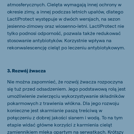
atmosferycznych. Cielęta wymagają innej ochrony w
okresie zimy, a innej podczas letnich upałów, dlatego
LactiProtect występuje w dwóch wersjach, na sezon
jesienno-zimowy oraz wiosenno-letni. LactiProtect nie
tylko podnosi odporność, pozwala także redukować
stosowanie antybiotyków. Korzystnie wpływa na
rekonwalescencję cieląt po leczeniu antybiotykowym.
3. Rozwój żwacza
Nie można zapomnieć, że rozwój żwacza rozpoczyna
się tuż przed odsadzeniem. Jego podstawową rolą jest
umożliwienie zwierzęciu wykorzystywanie składników
pokarmowych z trawienia włókna. Dla jego rozwoju
konieczne jest skarmianie paszą treściwą w
połączeniu z dobrej jakości sianem i wodą. To na tym
etapie widać główne korzyści z karmienia cieląt
zamiennikiem mleka opartym na serwatkach. Krótszy