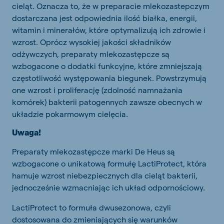
cieląt. Oznacza to, że w preparacie mlekozastepczym
dostarczana jest odpowiednia ilość białka, energii,
witamin i minerałów, które optymalizują ich zdrowie i
wzrost. Oprócz wysokiej jakości składników
odżywczych, preparaty mlekozastępcze są
wzbogacone o dodatki funkcyjne, które zmniejszają
częstotliwość występowania biegunek. Powstrzymują
one wzrost i proliferację (zdolność namnażania
komórek) bakterii patogennych zawsze obecnych w
układzie pokarmowym cielęcia.
Uwaga!
Preparaty mlekozastępcze marki De Heus są
wzbogacone o unikatową formułę LactiProtect, która
hamuje wzrost niebezpiecznych dla cieląt bakterii,
jednocześnie wzmacniając ich układ odpornościowy.
LactiProtect to formuła dwusezonowa, czyli
dostosowana do zmieniających się warunków