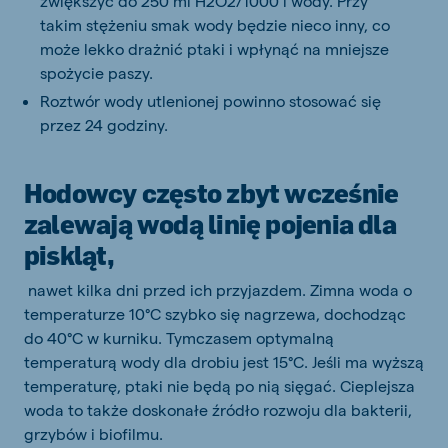
zwiększyć do 250 ml H2O2/1000 l wody. Przy
takim stężeniu smak wody będzie nieco inny, co
może lekko drażnić ptaki i wpłynąć na mniejsze
spożycie paszy.
Roztwór wody utlenionej powinno stosować się
przez 24 godziny.
Hodowcy często zbyt wcześnie
zalewają wodą linię pojenia dla
piskląt,
nawet kilka dni przed ich przyjazdem. Zimna woda o
temperaturze 10°C szybko się nagrzewa, dochodząc
do 40°C w kurniku. Tymczasem optymalną
temperaturą wody dla drobiu jest 15°C. Jeśli ma wyższą
temperaturę, ptaki nie będą po nią sięgać. Cieplejsza
woda to także doskonałe źródło rozwoju dla bakterii,
grzybów i biofilmu.