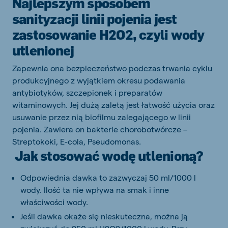
Najlepszym sposobem
sanityzacji linii pojenia jest
zastosowanie H2O2, czyli wody
utlenionej
Zapewnia ona bezpieczeństwo podczas trwania cyklu
produkcyjnego z wyjątkiem okresu podawania
antybiotyków, szczepionek i preparatów
witaminowych. Jej dużą zaletą jest łatwość użycia oraz
usuwanie przez nią biofilmu zalegającego w linii
pojenia. Zawiera on bakterie chorobotwórcze –
Streptokoki, E-cola, Pseudomonas.
Jak stosować wodę utlenioną?
Odpowiednia dawka to zazwyczaj 50 ml/1000 l
wody. Ilość ta nie wpływa na smak i inne
właściwości wody.
Jeśli dawka okaże się nieskuteczna, można ją