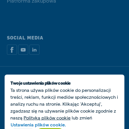
Platforma zakupowa
SOCIAL MEDIA
Dokumenty prawne i podatkowe
Polityka prywatności i plików cookie
Twoje ustawienia plików cookie
Zarządzaj ciasteczkami
Ta strona używa plików cookie do personalizacji
treści, reklam, funkcji mediów społecznościowych i
© De Heus Animal Nutrition
analizy ruchu na stronie. Klikając 'Akceptuj',
zgadzasz się na używanie plików cookie zgodnie z
naszą
Polityką plików cookie
lub zmień
Ustawienia plików cookie.