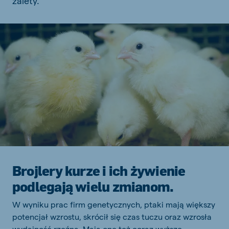
zalety.
Brojlery kurze i ich żywienie
podlegają wielu zmianom.
W wyniku prac firm genetycznych, ptaki mają większy
potencjał wzrostu, skrócił się czas tuczu oraz wzrosła
wydajność rzeźna. Mają one też coraz wyższe