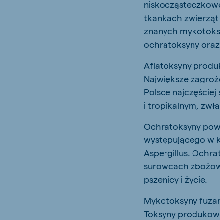
niskocząsteczkowe
tkankach zwierząt
znanych mykotoksy
ochratoksyny oraz 
Aflatoksyny produk
Największe zagroże
Polsce najczęściej
i tropikalnym, zwł
Ochratoksyny powst
występującego w k
Aspergillus. Ochra
surowcach zbożowy
pszenicy i życie.
Mykotoksyny fuzar
Toksyny produkowan