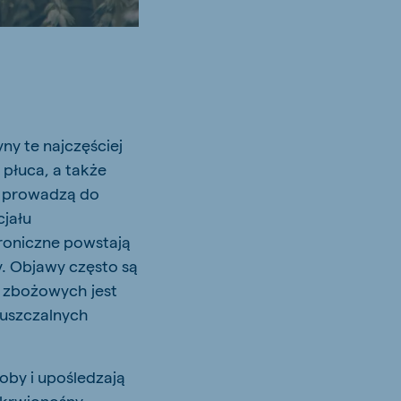
ny te najczęściej
 płuca, a także
a prowadzą do
cjału
hroniczne powstają
. Objawy często są
 zbożowych jest
puszczalnych
oby i upośledzają
krwionośny.