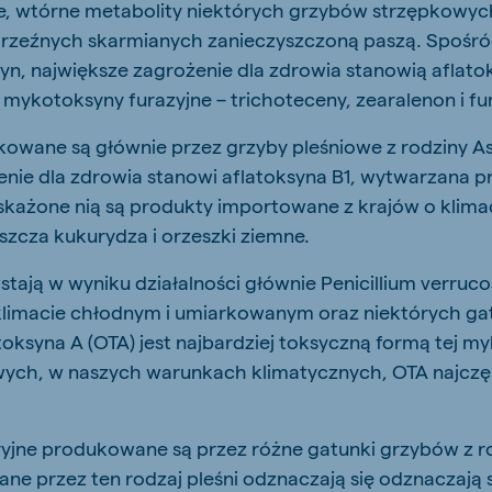
, wtórne metabolity niektórych grzybów strzępkowych
 rzeźnych skarmianych zanieczyszczoną paszą. Spośr
n, największe zagrożenie dla zdrowia stanowią aflato
mykotoksyny furazyjne – trichoteceny, zearalenon i f
owane są głównie przez grzyby pleśniowe z rodziny Asp
nie dla zdrowia stanowi aflatoksyna B1, wytwarzana pr
 skażone nią są produkty importowane z krajów o klim
aszcza kukurydza i orzeszki ziemne.
ają w wyniku działalności głównie Penicillium verruc
limacie chłodnym i umiarkowanym oraz niektórych g
toksyna A (OTA) jest najbardziej toksyczną formą tej 
ch, w naszych warunkach klimatycznych, OTA najczęś
yjne produkowane są przez różne gatunki grzybów z r
e przez ten rodzaj pleśni odznaczają się odznaczają 