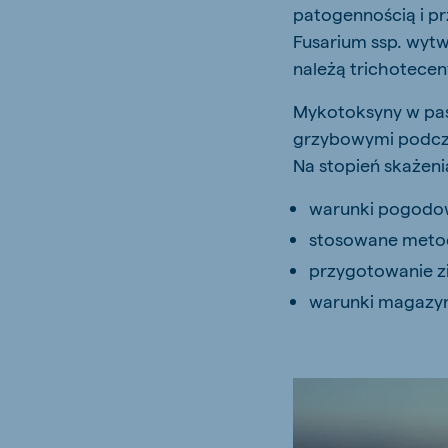
patogennością i pr
Fusarium ssp. wytw
należą trichotecen
Mykotoksyny w pas
grzybowymi podcza
Na stopień skażeni
warunki pogodow
stosowane metod
przygotowanie z
warunki magazy