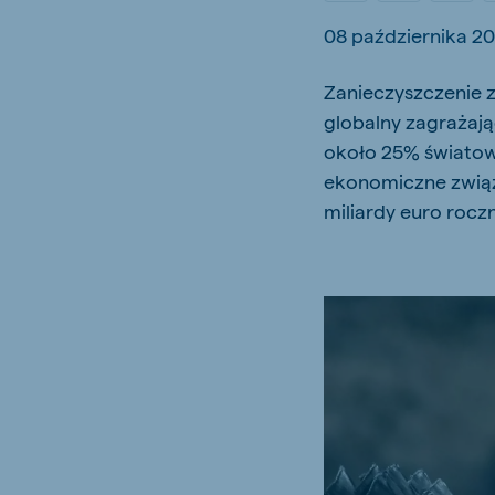
Hungary
Slova
08 października 2
Hungarian
Slovak
Zanieczyszczenie
globalny zagrażają
około 25% światow
ekonomiczne związ
Vietnam
Myan
Vietnamese
Burmes
miliardy euro roczn
Philippines
English
South Africa
South
Afrikaans
English
Egypt
Koudi
English
English