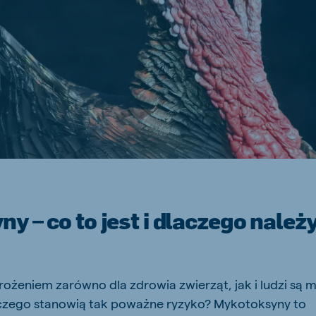
js Export
Koudijs Ukraine
Ukrainian
y – co to jest i dlaczego należy
żeniem zarówno dla zdrowia zwierząt, jak i ludzi są 
laczego stanowią tak poważne ryzyko? Mykotoksyny to