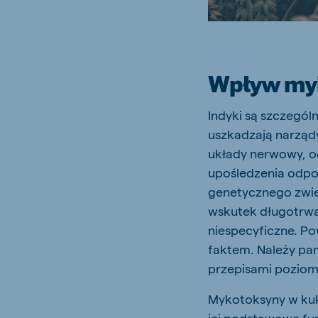
Wpływ myk
Indyki są szczegól
uszkadzają narządy
układy nerwowy, o
upośledzenia odpor
genetycznego zwier
wskutek długotrwa
niespecyficzne. P
faktem. Należy pam
przepisami poziom
Mykotoksyny w kuku
jej podstawowe fu