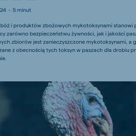
kia
024
-
5 minut
 zbóż i produktów zbożowych mykotoksynami stanowi
cy zarówno bezpieczeństwu żywności, jak i jakości pasz
ych zbiorów jest zanieczyszczone mykotoksynami, a gl
ane z obecnością tych toksyn w paszach dla drobiu pr
mar
Indonesia
e
Indonesian
ie.
 Africa
Koudijs Ghana
English
js Ethiopia