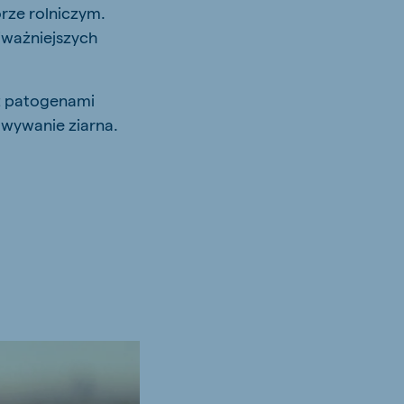
rze rolniczym.
jważniejszych
óż patogenami
wywanie ziarna.