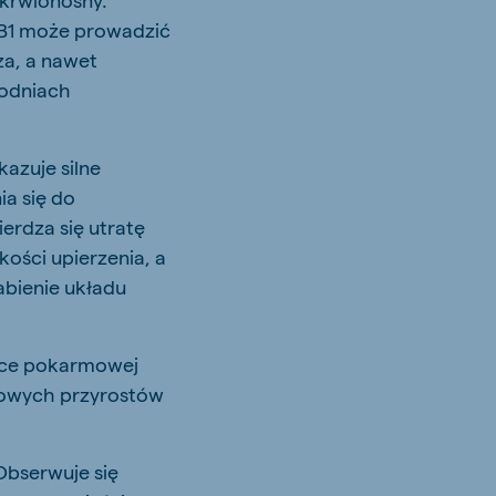
 B1 może prowadzić
za, a nawet
godniach
azuje silne
ia się do
erdza się utratę
ości upierzenia, a
abienie układu
wce pokarmowej
bowych przyrostów
Obserwuje się