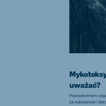
Brasil
Koudi
Portuguese
English
Koudijs Russia
Russian
Mykotoksyn
uważać?
Powszechnym zagro
za substancje i d