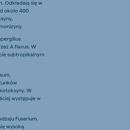
. Odkładają się w
ód około 400
ksyny,
umonizyny.
ergillus.
zez A.flavus. W
acie subtropikalnym
osum,
atunków
mykotoksyny. W
ciej występuje w
odzaju Fusarium.
się wysoką