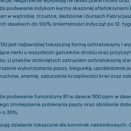
 że podawanie indykom karmy skażonej aflatoksynami
an w wątrobie, trzustce, śledzionie i bursach Fabrycjus
ych dawkach do 100% śmiertelności indycząt po 12. ty
A) jest najbardziej toksyczną formą ochratoksyny i wyk
jące nerki u wszystkich gatunków drobiu oraz przyczyn
by. U ptaków dotkniętych zatruciem ochratoksyną stwi
szenie wykorzystania paszy, biegunkę, upośledzenie jak
ruchów, anemię, zaburzenia krzepliwości krwi oraz osł
.
, że podawanie fumonizyny B1 w dawce 300 ppm w da
nego zmniejszenia pobierania paszy oraz obniżenia do
w o 30%.
zują działanie toksyczne dla komórek nabłonkowych. 