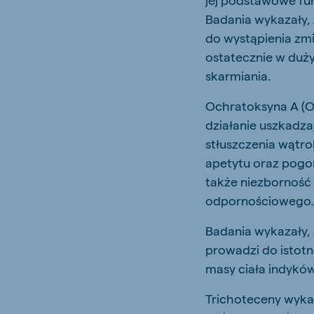
Badania wykazały,
do wystąpienia zmi
ostatecznie w duż
skarmiania.
Ochratoksyna A (OT
działanie uszkadza
stłuszczenia wątro
apetytu oraz pogor
także niezborność 
odpornościowego
Badania wykazały
prowadzi do istot
masy ciała indykó
Trichoteceny wyka