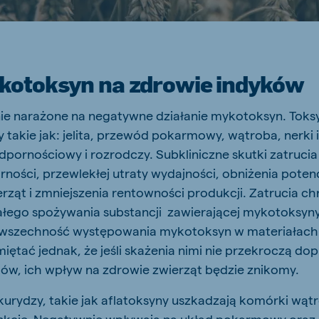
otoksyn na zdrowie indyków
nie narażone na negatywne działanie mykotoksyn. Toksy
 takie jak: jelita, przewód pokarmowy, wątroba, nerki i
dpornościowy i rozrodczy. Subkliniczne skutki zatruci
ności, przewlekłej utraty wydajności, obniżenia poten
ząt i zmniejszenia rentowności produkcji. Zatrucia c
łego spożywania substancji zawierającej mykotoksyny
owszechność występowania mykotoksyn w materiałach
iętać jednak, że jeśli skażenia nimi nie przekroczą do
ów, ich wpływ na zdrowie zwierząt będzie znikomy.
rydzy, takie jak aflatoksyny uszkadzają komórki wątr
nkcje. Negatywnie wpływają na układ pokarmowy oraz 