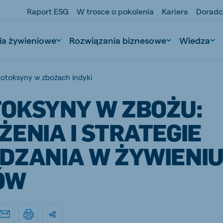
Raport ESG
W trosce o pokolenia
Kariera
Doradc
ia żywieniowe
Rozwiązania biznesowe
Wiedza
otoksyny w zbożach indyki
OKSYNY W ZBOŻU:
ENIA I STRATEGIE
DZANIA W ŻYWIENI
ÓW
nd
Portugal
Portuguese
n
Serbia
Serbian