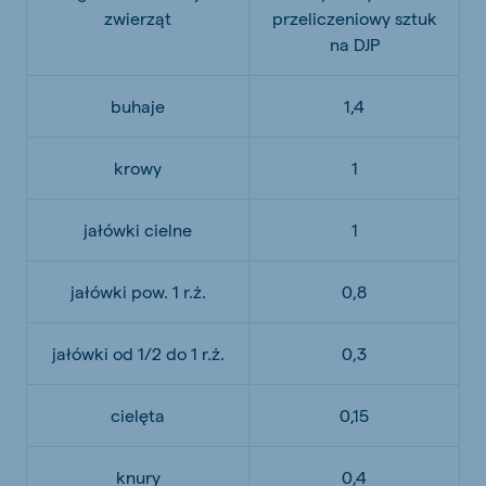
zwierząt
przeliczeniowy sztuk
na DJP
buhaje
1,4
krowy
1
jałówki cielne
1
jałówki pow. 1 r.ż.
0,8
jałówki od 1/2 do 1 r.ż.
0,3
cielęta
0,15
knury
0,4