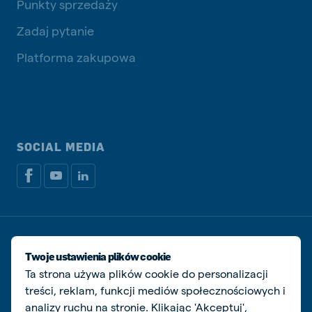
Punkty sprzedaży
Zadaj pytanie
Platforma zakupowa
SOCIAL MEDIA
Dokumenty prawne i podatkowe
Polityka prywatności i plików cookie
Twoje ustawienia plików cookie
Zarządzaj ciasteczkami
Ta strona używa plików cookie do personalizacji
treści, reklam, funkcji mediów społecznościowych i
© De Heus Animal Nutrition
analizy ruchu na stronie. Klikając 'Akceptuj',