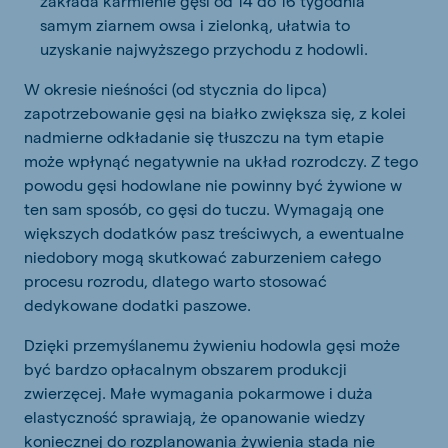
zakłada karmienie gęsi od 14 do 16 tygodnia
samym ziarnem owsa i zielonką, ułatwia to
uzyskanie najwyższego przychodu z hodowli.
W okresie nieśności (od stycznia do lipca)
zapotrzebowanie gęsi na białko zwiększa się, z kolei
nadmierne odkładanie się tłuszczu na tym etapie
może wpłynąć negatywnie na układ rozrodczy. Z tego
powodu gęsi hodowlane nie powinny być żywione w
ten sam sposób, co gęsi do tuczu. Wymagają one
większych dodatków pasz treściwych, a ewentualne
niedobory mogą skutkować zaburzeniem całego
procesu rozrodu, dlatego warto stosować
dedykowane dodatki paszowe.
Dzięki przemyślanemu żywieniu hodowla gęsi może
być bardzo opłacalnym obszarem produkcji
zwierzęcej. Małe wymagania pokarmowe i duża
elastyczność sprawiają, że opanowanie wiedzy
koniecznej do rozplanowania żywienia stada nie