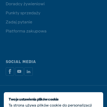
Doradcy żywieniowi
Punkty sprzedaży
Zadaj pytanie
Platforma zakupowa
SOCIAL MEDIA
Dokumenty prawne i podatkowe
Polityka prywatności i plików cookie
Twoje ustawienia plików cookie
Zarządzaj ciasteczkami
Ta strona używa plików cookie do personalizacji