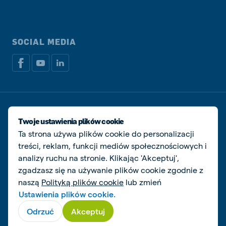
SOCIAL MEDIA
Dokumenty prawne i podatkowe
Polityka prywatności i plików cookie
Twoje ustawienia plików cookie
Zarządzaj ciasteczkami
Ta strona używa plików cookie do personalizacji
treści, reklam, funkcji mediów społecznościowych i
© De Heus Animal Nutrition
analizy ruchu na stronie. Klikając 'Akceptuj',
zgadzasz się na używanie plików cookie zgodnie z
naszą
Polityką plików cookie
lub zmień
Ustawienia plików cookie.
Odrzuć
Akceptuj