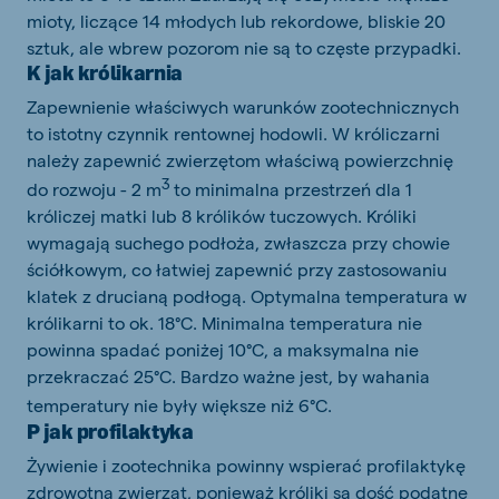
mioty, liczące 14 młodych lub rekordowe, bliskie 20
sztuk, ale wbrew pozorom nie są to częste przypadki.
K jak królikarnia
Zapewnienie właściwych warunków zootechnicznych
to istotny czynnik rentownej hodowli. W króliczarni
należy zapewnić zwierzętom właściwą powierzchnię
3
do rozwoju - 2 m
to minimalna przestrzeń dla 1
króliczej matki lub 8 królików tuczowych. Króliki
wymagają suchego podłoża, zwłaszcza przy chowie
ściółkowym, co łatwiej zapewnić przy zastosowaniu
klatek z drucianą podłogą. Optymalna temperatura w
królikarni to ok. 18°C. Minimalna temperatura nie
powinna spadać poniżej 10°C, a maksymalna nie
przekraczać 25°C. Bardzo ważne jest, by wahania
temperatury nie były większe niż 6°C.
P jak profilaktyka
Żywienie i zootechnika powinny wspierać profilaktykę
zdrowotną zwierząt, ponieważ króliki są dość podatne