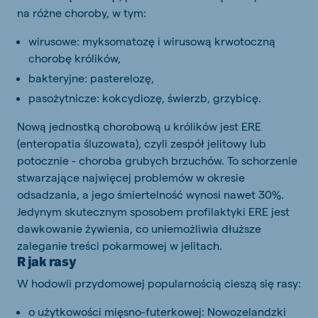
na różne choroby, w tym:
wirusowe: myksomatozę i wirusową krwotoczną
chorobę królików,
bakteryjne: pasterelozę,
pasożytnicze: kokcydiozę, świerzb, grzybicę.
Nową jednostką chorobową u królików jest ERE
(enteropatia śluzowata), czyli zespół jelitowy lub
potocznie - choroba grubych brzuchów. To schorzenie
stwarzające najwięcej problemów w okresie
odsadzania, a jego śmiertelność wynosi nawet 30%.
Jedynym skutecznym sposobem profilaktyki ERE jest
dawkowanie żywienia, co uniemożliwia dłuższe
zaleganie treści pokarmowej w jelitach.
R jak rasy
W hodowli przydomowej popularnością cieszą się rasy:
o użytkowości mięsno-futerkowej: Nowozelandzki