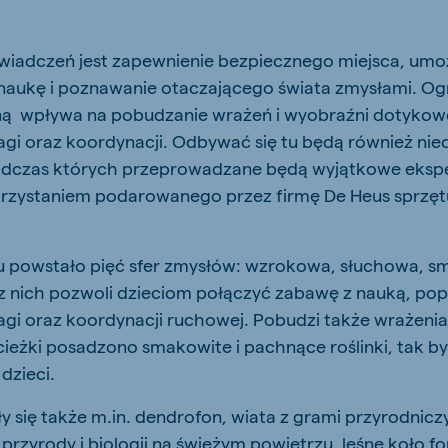
iadczeń jest zapewnienie bezpiecznego miejsca, umo
naukę i poznawanie otaczającego świata zmysłami. Og
ną wpływa na pobudzanie wrażeń i wyobraźni dotykowe
gi oraz koordynacji. Odbywać się tu będą również nie
podczas których przeprowadzane będą wyjątkowe eksp
rzystaniem podarowanego przez firmę De Heus sprzęt
 powstało pięć sfer zmysłów: wzrokowa, słuchowa, 
z nich pozwoli dzieciom połączyć zabawę z nauką, pop
gi oraz koordynacji ruchowej. Pobudzi także wrażenia
ieżki posadzono smakowite i pachnące roślinki, tak 
dzieci.
y się także m.in. dendrofon, wiata z grami przyrodnic
 przyrody i biologii na świeżym powietrzu, leśne koło f