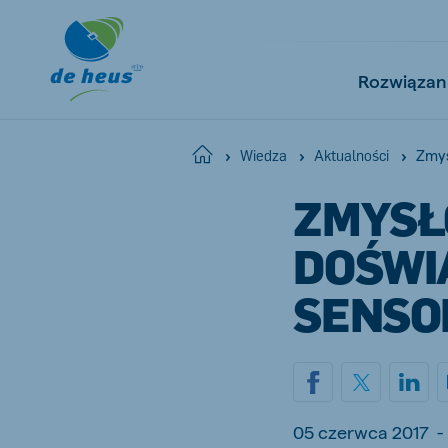
Rozwiązan
Zmys
Home
Wiedza
Aktualności
ZMYSŁ
Global
English
DOŚWI
SENSO
Netherlands
Pola
Dutch
Polish
Czech Republic
Spai
05 czerwca 2017
-
Czech
Spanish