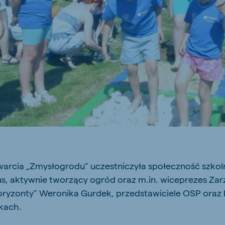
js Export
Koudijs Ukraine
Ukrainian
arcia „Zmysłogrodu” uczestniczyła społeczność szkoln
s, aktywnie tworzący ogród oraz m.in. wiceprezes Zar
Horyzonty” Weronika Gurdek, przedstawiciele OSP ora
kach.