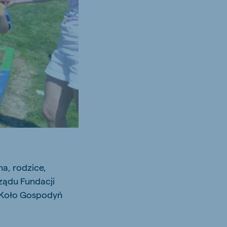
a, rodzice,
ządu Fundacji
z Koło Gospodyń