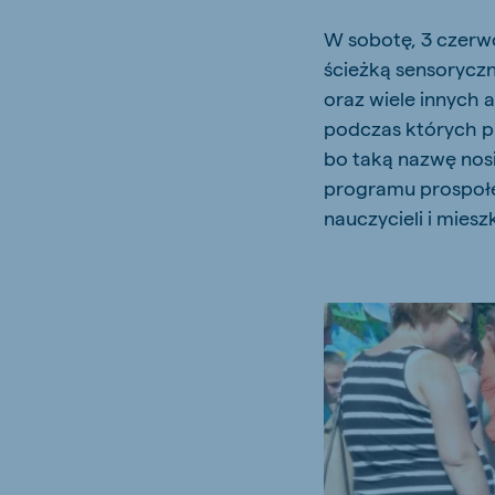
Hungary
Slova
W sobotę, 3 czerw
Hungarian
Slovak
ścieżką sensorycz
oraz wiele innych 
podczas których p
bo taką nazwę nos
Vietnam
Myan
programu prospoł
Vietnamese
Burmes
nauczycieli i mies
Philippines
English
South Africa
South
Afrikaans
English
Egypt
Koudi
English
English