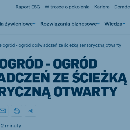
Raport ESG
W trosce o pokolenia
Kariera
Doradc
ia żywieniowe
Rozwiązania biznesowe
Wiedza
łogród - ogród doświadczeń ze ścieżką sensoryczną otwarty
OGRÓD - OGRÓD
ADCZEŃ ZE ŚCIEŻKĄ
RYCZNĄ OTWARTY
nd
Portugal
Portuguese
n
Serbia
2 minuty
Serbian