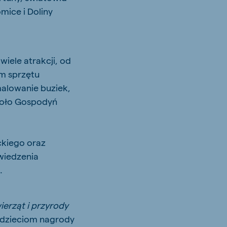
mice i Doliny
iele atrakcji, od
m sprzętu
malowanie buziek,
Koło Gospodyń
ckiego oraz
wiedzenia
o.
wierząt i przyrody
 dzieciom nagrody