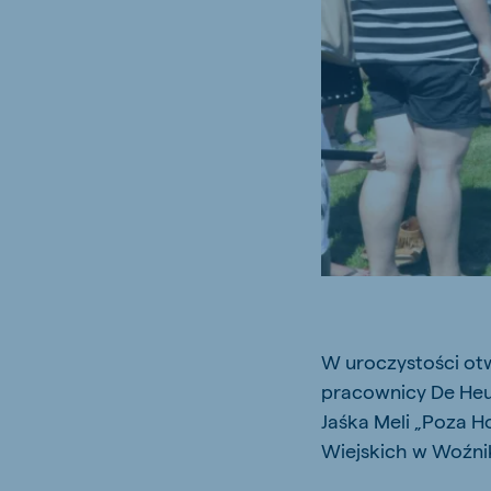
Brasil
Koudi
Portuguese
English
Koudijs Russia
Russian
W uroczystości otw
pracownicy De Heu
Jaśka Meli „Poza 
Wiejskich w Woźni