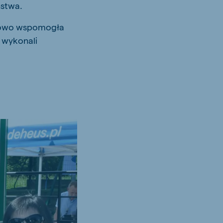
ństwa.
tkowo wspomogła
 wykonali