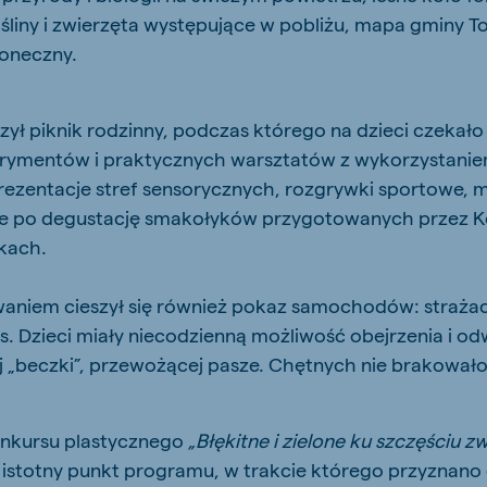
śliny i zwierzęta występujące w pobliżu, mapa gminy To
łoneczny.
ył piknik rodzinny, podczas którego na dzieci czekało w
rymentów i praktycznych warsztatów z wykorzystanie
rezentacje stref sensorycznych, rozgrywki sportowe, 
ne po degustację smakołyków przygotowanych przez 
kach.
aniem cieszył się również pokaz samochodów: straża
. Dzieci miały niecodzienną możliwość obejrzenia i od
j „beczki”, przewożącej pasze. Chętnych nie brakował
onkursu plastycznego
„Błękitne i zielone ku szczęściu z
 istotny punkt programu, w trakcie którego przyznano