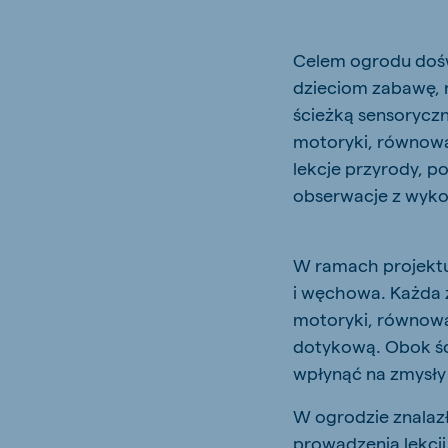
Celem ogrodu dośw
dzieciom zabawę, 
ścieżką sensorycz
motoryki, równowa
lekcje przyrody, 
obserwacje z wyko
W ramach projektu
i węchowa. Każda 
motoryki, równowa
dotykową. Obok śc
wpłynąć na zmysły 
W ogrodzie znalazł
prowadzenia lekcji