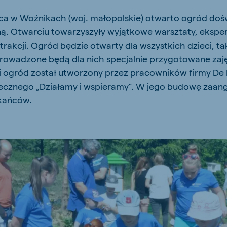
kia
ca w Woźnikach (woj. małopolskie) otwarto ogród doś
ną. Otwarciu towarzyszyły wyjątkowe warsztaty, eksp
atrakcji. Ogród będzie otwarty dla wszystkich dzieci, t
rowadzone będą dla nich specjalnie przygotowane zaj
i ogród został utworzony przez pracowników firmy D
mar
Indonesia
ecznego „Działamy i wspieramy”. W jego budowę zaa
e
Indonesian
zkańców.
 Africa
Koudijs Ghana
English
js Ethiopia