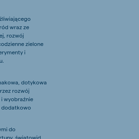
żliwiającego
ród wraz ze
j, rozwój
codzienne zielone
erymenty i
u.
smakowa, dotykowa
rzez rozwój
 i wyobraźnie
by dodatkowo
zymi do
ortuny, światowid