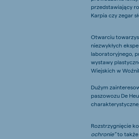
przedstawiający ro
Karpia czy zegar s
Otwarciu towarzysz
niezwykłych ekspe
laboratoryjnego, p
wystawy plastycz
Wiejskich w Woźni
Dużym zainteresow
paszowozu De Heus
charakterystyczne
Rozstrzygnięcie k
ochronie”
to także