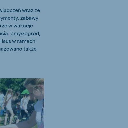
wiadczeń wraz ze
erymenty, zabawy
akże w wakacje
ęcia. Zmysłogród,
e Heus w ramach
ngażowano także