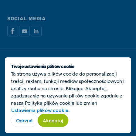
SOCIAL MEDIA
Dokumenty prawne i podatkowe
Polityka prywatności i plików cookie
Twoje ustawienia plików cookie
Zarządzaj ciasteczkami
Ta strona używa plików cookie do personalizacji
treści, reklam, funkcji mediów społecznościowych i
© De Heus Animal Nutrition
analizy ruchu na stronie. Klikając 'Akceptuj',
zgadzasz się na używanie plików cookie zgodnie z
naszą
Polityką plików cookie
lub zmień
Ustawienia plików cookie.
Odrzuć
Akceptuj