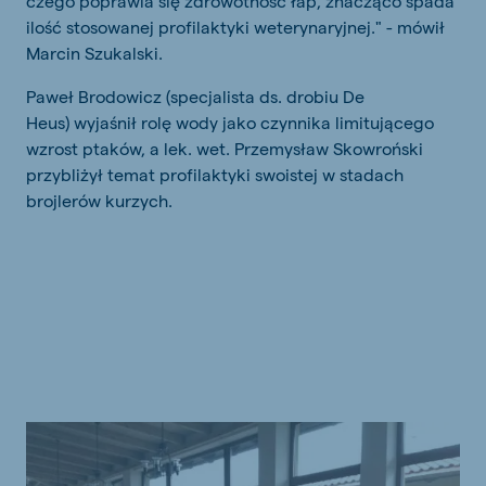
czego poprawia się zdrowotność łap, znacząco spada
ilość stosowanej profilaktyki weterynaryjnej." - mówił
Marcin Szukalski.
Paweł Brodowicz (specjalista ds. drobiu De
Heus) wyjaśnił rolę wody jako czynnika limitującego
wzrost ptaków, a lek. wet. Przemysław Skowroński
przybliżył temat profilaktyki swoistej w stadach
brojlerów kurzych.