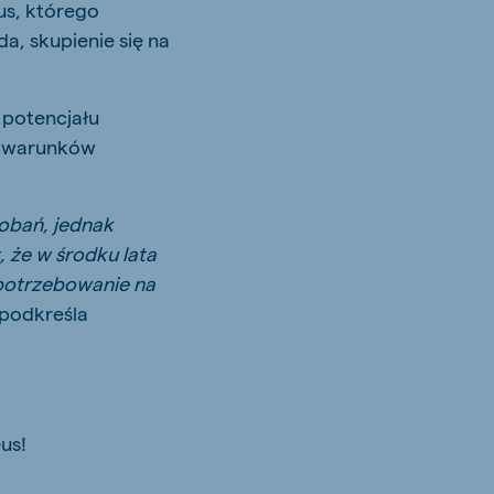
us, którego
a, skupienie się na
 potencjału
że warunków
obań, jednak
, że w środku lata
apotrzebowanie na
podkreśla
us!