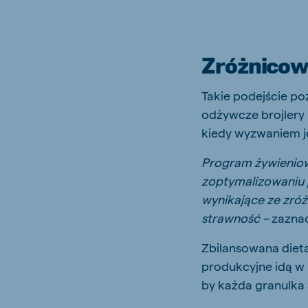
Zróżnicowa
Takie podejście po
odżywcze brojlery 
kiedy wyzwaniem j
Program żywieniowy
zoptymalizowaniu 
wynikające ze zró
strawność –
zaznac
Zbilansowana diet
produkcyjne idą w
by każda granulka 