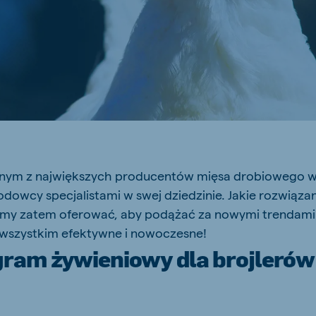
js Export
Koudijs Ukraine
Ukrainian
ednym z największych producentów mięsa drobiowego w 
odowcy specjalistami w swej dziedzinie. Jakie rozwiązan
my zatem oferować, aby podążać za nowymi trendami
 wszystkim efektywne i nowoczesne!
ram żywieniowy dla brojlerów