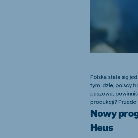
Brasil
Koudi
Portuguese
English
Koudijs Russia
Russian
Polska stała się j
tym idzie, polscy h
paszowa, powinniś
produkcji? Przede
Nowy prog
Heus