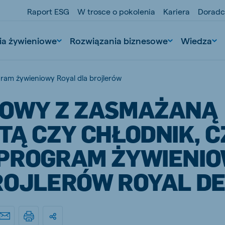
Raport ESG
W trosce o pokolenia
Kariera
Doradc
ia żywieniowe
Rozwiązania biznesowe
Wiedza
ram żywieniowy Royal dla brojlerów
OWY Z ZASMAŻANĄ
Ą CZY CHŁODNIK, C
PROGRAM ŻYWIENI
ROJLERÓW ROYAL DE
nd
Portugal
Portuguese
n
Serbia
Serbian