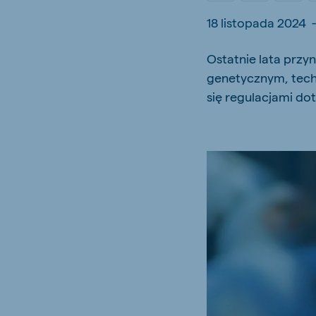
Hungary
Slova
18 listopada 2024
Hungarian
Slovak
Ostatnie lata przy
genetycznym, tech
się regulacjami do
Vietnam
Myan
Vietnamese
Burmes
Philippines
English
South Africa
South
Afrikaans
English
Egypt
Koudi
English
English