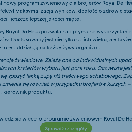
ał nowy program żywieniowy dla brojlerów Royal De He
 efekty! Maksymalizacja wyników, dbałość o zdrowie stad
i i jeszcze lepszej jakości mięsa.
y Royal De Heus pozwala na optymalne wykorzystanie
ów. Dostosowany jest nie tylko do ich wieku, ale tak
które oddziałują na każdy żywy organizm.
encje żywieniowe. Zależą one od indywidualnych upod
jszych kryteriów wyboru jest pora roku. Oczywiste jest
y się spożyć lekką zupę niż treściwego schabowego. Z
 zmienia się również w przypadku brojlerów kurzych –
, kierownik produktu.
wiedz się więcej o programie żywieniowym Royal De He
Sprawdź szczegóły