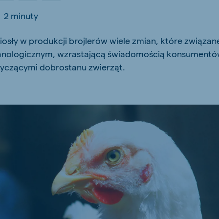
kia
-
2 minuty
niosły w produkcji brojlerów wiele zmian, które związa
nologicznym, wzrastającą świadomością konsumentów
tyczącymi dobrostanu zwierząt.
mar
Indonesia
e
Indonesian
 Africa
Koudijs Ghana
English
js Ethiopia