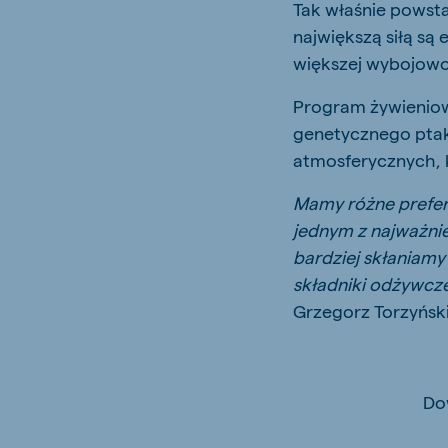
Tak właśnie powst
największą siłą są
większej wybojowośc
Program żywieniow
genetycznego ptak
atmosferycznych, 
Mamy różne prefer
jednym z najważnie
bardziej skłaniam
składniki odżywcze
Grzegorz Torzyński
Do