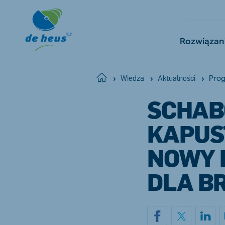
Rozwiązan
Prog
Home
Wiedza
Aktualności
SCHAB
Global
English
KAPUST
NOWY 
DLA B
Netherlands
Pola
Dutch
Polish
Czech Republic
Spai
Czech
Spanish