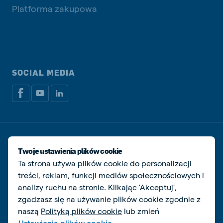
Platforma zakupowa
SOCIAL MEDIA
Dokumenty prawne i podatkowe
Polityka prywatności i plików cookie
Twoje ustawienia plików cookie
Zarządzaj ciasteczkami
Ta strona używa plików cookie do personalizacji
treści, reklam, funkcji mediów społecznościowych i
© De Heus Animal Nutrition
analizy ruchu na stronie. Klikając 'Akceptuj',
zgadzasz się na używanie plików cookie zgodnie z
naszą
Polityką plików cookie
lub zmień
Ustawienia plików cookie.