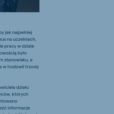
y jak najpełniej
eus na uczelniach,
e pracy w dziale
Nowością było
m stanowisku, a
a w hodowli trzody
wiciela działu
wców, których
entowano
eźć informacje