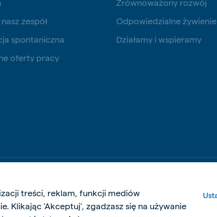
a
Zrównoważony rozwój
 nasz zespół
Odpowiedzialne żywienie
cja spontaniczna
Działamy i wspieramy
ne oferty pracy
Dokumenty prawne i podatkowe
Polityka pr
zacji treści, reklam, funkcji mediów
Ust
e. Klikając 'Akceptuj', zgadzasz się na używanie