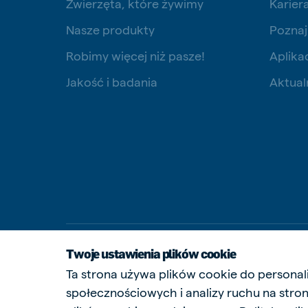
Zwierzęta, które żywimy
Karier
Nasze produkty
Poznaj
Robimy więcej niż pasze!
Aplika
Jakość i badania
Aktual
Twoje ustawienia plików cookie
Ta strona używa plików cookie do personali
społecznościowych i analizy ruchu na stroni