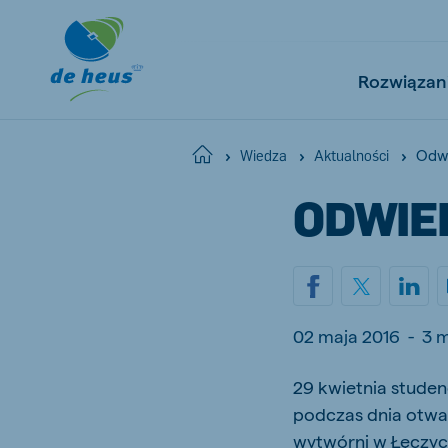
Rozwiązan
Odw
Home
Wiedza
Aktualności
ODWIE
Global
English
02 maja 2016
-
3 
Netherlands
Pola
Dutch
Polish
29 kwietnia stude
podczas dnia otwa
Czech Republic
Spai
Czech
Spanish
wytwórni w Łęczyc