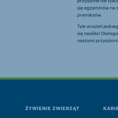
przydatne nie tylk
się egzaminów na s
premiksów.
Tyle wrażeń jedne
się nasiliło! Dlate
naszymi przyszłoro
ŻYWIENIE ZWIERZĄT
KARI