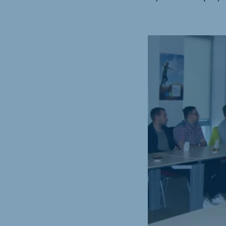
Hungary
Slova
Hungarian
Slovak
Vietnam
Myan
Vietnamese
Burmes
Philippines
English
South Africa
South
Afrikaans
English
Egypt
Koudi
English
English