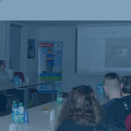
kia
mar
Indonesia
e
Indonesian
 Africa
Koudijs Ghana
English
js Ethiopia