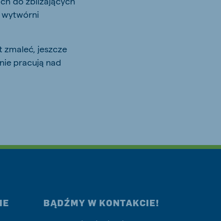
ch do zbliżających
i wytwórni
 zmaleć, jeszcze
wnie pracują nad
IE
BĄDŹMY W KONTAKCIE!