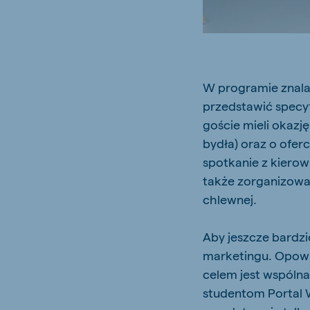
Brasil
Koudi
W programie znalaz
Portuguese
English
przedstawić specyf
Koudijs Russia
goście mieli okazj
Russian
bydła) oraz o ofer
spotkanie z kiero
także zorganizowa
chlewnej.
Aby jeszcze bardzi
marketingu. Opowi
celem jest wspóln
studentom Portal 