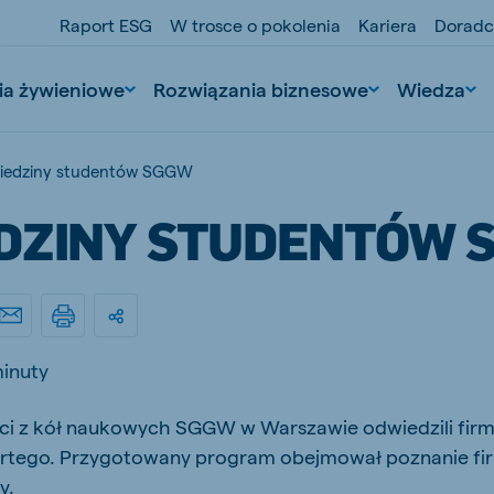
Raport ESG
W trosce o pokolenia
Kariera
Doradc
ia żywieniowe
Rozwiązania biznesowe
Wiedza
iedziny studentów SGGW
DZINY STUDENTÓW 
minuty
nd
Portugal
Portuguese
nci z kół naukowych SGGW w Warszawie odwiedzili fir
rtego. Przygotowany program obejmował poznanie fir
n
Serbia
Serbian
y.