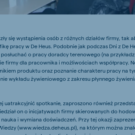
js Export
Koudijs Ukraine
ły się wystąpienia osób z różnych działów firmy, tak ab
Ukrainian
ikę pracy w De Heus. Podobnie jak podczas Dni z De H
ę posłuchać o pracy doradcy terenowego (na przykładzi
cie firmy dla pracownika i możliwościach współpracy. 
wnikiem produktu oraz poznanie charakteru pracy na ty
nie wykładu żywieniowego z zakresu płynnego żywieni
ej uatrakcyjnić spotkanie, zaproszono również przedsta
edział on o inicjatywach firmy skierowanych do hodo
a nauka i wymiana doświadczeń. Przy tej okazji zaprez
Wiedzy (www.wiedza.deheus.pl), na którym można znal