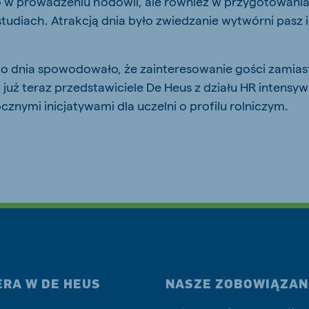
o w prowadzeniu hodowli, ale również w przygotowania
tudiach. Atrakcją dnia było zwiedzanie wytwórni pasz 
go dnia spowodowało, że zainteresowanie gości zamiast
go już teraz przedstawiciele De Heus z działu HR intensy
cznymi inicjatywami dla uczelni o profilu rolniczym.
ERA W DE HEUS
NASZE ZOBOWIĄZAN