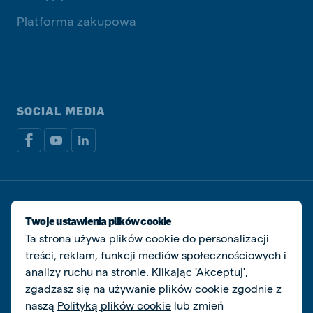
Platforma zakupowa
SOCIAL MEDIA
Dokumenty prawne i podatkowe
Polityka prywatności i plików cookie
Twoje ustawienia plików cookie
Zarządzaj ciasteczkami
Ta strona używa plików cookie do personalizacji
treści, reklam, funkcji mediów społecznościowych i
© De Heus Animal Nutrition
analizy ruchu na stronie. Klikając 'Akceptuj',
zgadzasz się na używanie plików cookie zgodnie z
naszą
Polityką plików cookie
lub zmień