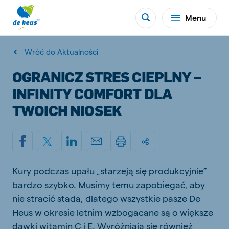
Menu
Wróć do Aktualności
OGRANICZ STRES CIEPLNY –
INFINITY COMFORT DLA
TWOICH NIOSEK
Kury podczas upału „starzeją się produkcyjnie”
bardzo szybko. Musimy temu zapobiegać, aby
nie stracić stada, dlatego wszystkie pasze De
Heus w okresie letnim wzbogacane są o większe
dawki witamin C i E. Wyróżniają się również