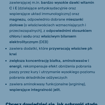
zawierającej m.in.
bardzo wysokie dawki witamin
C i E
(działające antyoksydacyjnie oraz
wspierające układ immunologiczny) oraz
magnezu,
odpowiednio dobrane
mieszanki
ziołowe
(o właściwościach wzmacniających i
przeciwzapalnych), z
odpowiednimi stosunkiem
chloru i sodu
oraz
właściwym bilansem
elektrolitycznym
(DEB)
zawiera dodatki, które
przywracają właściwe ph
krwi
zwiększa koncentrację białka, aminokwasów i
energii
, rekompensuje efekt obniżenia pobrania
paszy przez kury i utrzymanie wysokiego poziomu
pobrania składników odżywczych
zawiera aminokwasy funkcjonalne (argininę),
wspierające integralność jelit.
Chcesz dowiedzieć się, jak ochronić stado