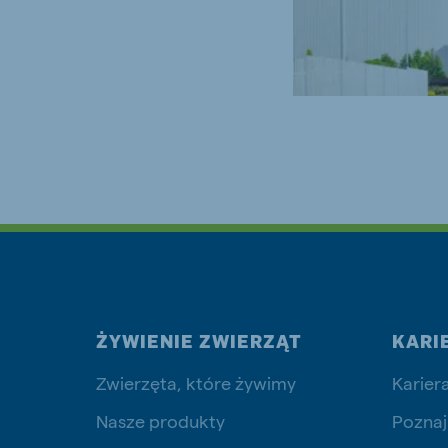
Brasil
Koudi
Portuguese
English
Koudijs Russia
Russian
ŻYWIENIE ZWIERZĄT
KARI
Zwierzęta, które żywimy
Karier
Nasze produkty
Poznaj