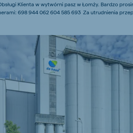
Obsługi Klienta w wytwórni pasz w Łomży. Bardzo prosi
kia
erami: 698 944 062 604 585 693 Za utrudnienia prze
mar
Indonesia
e
Indonesian
 Africa
Koudijs Ghana
English
js Ethiopia