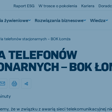
Raport ESG
W trosce o pokolenia
Kariera
Doradc
ia żywieniowe
Rozwiązania biznesowe
Wiedza
ia telefonów stacjonarnych – BOK Łomża
A TELEFONÓW
ONARNYCH – BOK Ł
nd
Portugal
Portuguese
inuty
n
Serbia
emy, że w związku z awarią sieci telekomunikacyjnej nie
Serbian