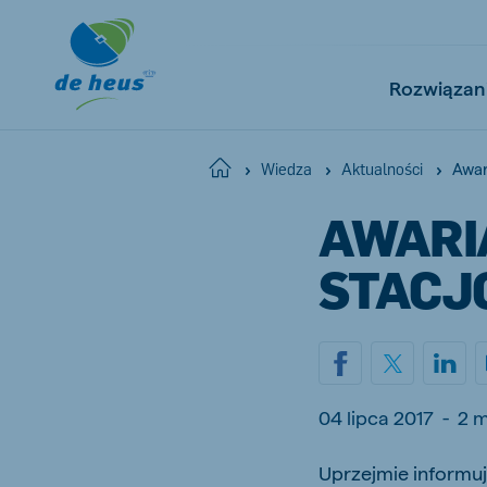
Rozwiązan
Awar
Home
Wiedza
Aktualności
AWARI
Global
English
STACJ
Netherlands
Pola
Dutch
Polish
04 lipca 2017
-
2 m
Czech Republic
Spai
Uprzejmie informuj
Czech
Spanish