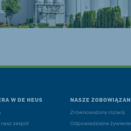
js Export
Koudijs Ukraine
Ukrainian
ERA W DE HEUS
NASZE ZOBOWIĄZAN
a
Zrównoważony rozwój
 nasz zespół
Odpowiedzialne żywienie