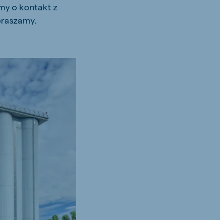
my o kontakt z
praszamy.