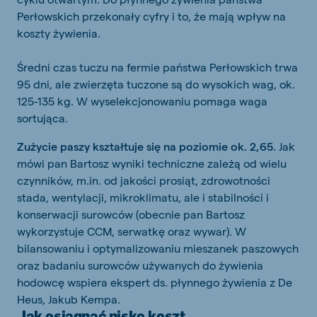
Perłowskich przekonały cyfry i to, że mają wpływ na
koszty żywienia.
Średni czas tuczu na fermie państwa Perłowskich trwa
95 dni, ale zwierzęta tuczone są do wysokich wag, ok.
125-135 kg. W wyselekcjonowaniu pomaga waga
sortująca.
Zużycie paszy kształtuje się na poziomie ok. 2,65
. Jak
mówi pan Bartosz wyniki techniczne zależą od wielu
czynników, m.in. od jakości prosiąt, zdrowotności
stada, wentylacji, mikroklimatu, ale i stabilności i
konserwacji surowców (obecnie pan Bartosz
wykorzystuje CCM, serwatkę oraz wywar). W
bilansowaniu i optymalizowaniu mieszanek paszowych
oraz badaniu surowców używanych do żywienia
hodowcę wspiera ekspert ds. płynnego żywienia z De
Heus, Jakub Kempa.
Jak osiągnąć nisko koszt