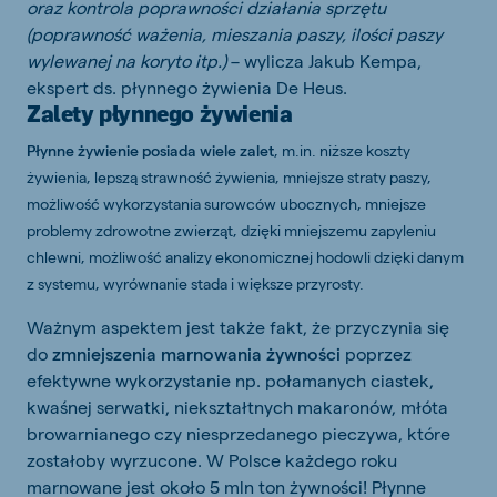
oraz kontrola poprawności działania sprzętu
(poprawność ważenia, mieszania paszy, ilości paszy
wylewanej na koryto itp.)
– wylicza Jakub Kempa,
ekspert ds. płynnego żywienia De Heus.
Zalety płynnego żywienia
Płynne żywienie posiada wiele zalet
, m.in. niższe koszty
żywienia, lepszą strawność żywienia, mniejsze straty paszy,
możliwość wykorzystania surowców ubocznych, mniejsze
problemy zdrowotne zwierząt, dzięki mniejszemu zapyleniu
chlewni, możliwość analizy ekonomicznej hodowli dzięki danym
z systemu, wyrównanie stada i większe przyrosty.
Ważnym aspektem jest także fakt, że przyczynia się
do
zmniejszenia marnowania żywności
poprzez
efektywne wykorzystanie np. połamanych ciastek,
kwaśnej serwatki, niekształtnych makaronów, młóta
browarnianego czy niesprzedanego pieczywa, które
zostałoby wyrzucone. W Polsce każdego roku
marnowane jest około 5 mln ton żywności! Płynne