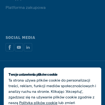
Platforma zakupowa
SOCIAL MEDIA
Dokumenty prawne i podatkowe
Polityka prywatności i plików cookie
Twoje ustawienia plików cookie
Zarządzaj ciasteczkami
Ta strona używa plików cookie do personalizacji
treści, reklam, funkcji mediów społecznościowych i
© De Heus Animal Nutrition
analizy ruchu na stronie. Klikając 'Akceptuj',
zgadzasz się na używanie plików cookie zgodnie z
naszą
Polityką plików cookie
lub zmień