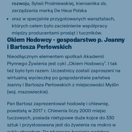
rozwoju
, Sylwii Prośniewskiej, kierownika ds.
zarządzania marką De Heus Polska
oraz w specjalnie przygotowanych warsztatach,
których celem było zacieśnienie współpracy
między producentami prosiąt i tuczników.
Okiem Hodowcy - gospodarstwo p. Joanny
i Bartosza Perłowskich
Nieodłącznym elementem spotkań Akademii
Płynnego Żywienia jest cykl „Okiem Hodowcy”. I tak
też było tym razem. Uczestnicy zostali zaproszeni na
wirtualną wycieczkę po gospodarstwie państwa
Joanny i Bartosza Perłowskich z miejscowości Myślin
(woj. mazowieckie).
Pan Bartosz zaprezentował hodowlę i chlewnię,
powstałą w 2017 r. Chlewnia liczy 2000 miejsc
tuczowych, posiada nietypowe duże kojce do 330
sztuk i przystosowana jest do żywienia na mokro w
cyklu otwartym. Do płynnego żywienia państwa