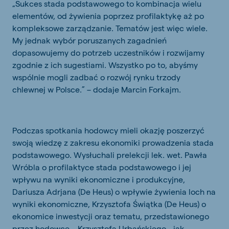
„Sukces stada podstawowego to kombinacja wielu
elementów, od żywienia poprzez profilaktykę aż po
kompleksowe zarządzanie. Tematów jest więc wiele.
My jednak wybór poruszanych zagadnień
dopasowujemy do potrzeb uczestników i rozwijamy
zgodnie z ich sugestiami. Wszystko po to, abyśmy
wspólnie mogli zadbać o rozwój rynku trzody
chlewnej w Polsce.” – dodaje Marcin Forkajm.
Podczas spotkania hodowcy mieli okazję poszerzyć
swoją wiedzę z zakresu ekonomiki prowadzenia stada
podstawowego. Wysłuchali prelekcji lek. wet. Pawła
Wróbla o profilaktyce stada podstawowego i jej
wpływu na wyniki ekonomiczne i produkcyjne,
Dariusza Adrjana (De Heus) o wpływie żywienia loch na
wyniki ekonomiczne, Krzysztofa Świątka (De Heus) o
ekonomice inwestycji oraz tematu, przedstawionego
przez hodowcę – Krzysztofa Urbańskiego - jak