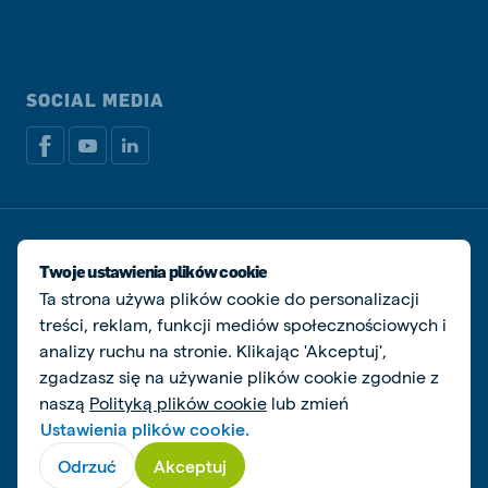
SOCIAL MEDIA
Dokumenty prawne i podatkowe
Polityka prywatności i plików cookie
Twoje ustawienia plików cookie
Zarządzaj ciasteczkami
Ta strona używa plików cookie do personalizacji
treści, reklam, funkcji mediów społecznościowych i
© De Heus Animal Nutrition
analizy ruchu na stronie. Klikając 'Akceptuj',
zgadzasz się na używanie plików cookie zgodnie z
naszą
Polityką plików cookie
lub zmień
Ustawienia plików cookie.
Odrzuć
Akceptuj