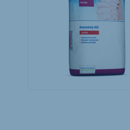
Hungary
Slova
Hungarian
Slovak
Vietnam
Myan
Vietnamese
Burmes
Philippines
English
South Africa
South
Afrikaans
English
Egypt
Koudi
English
English