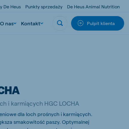
y De Heus
Punkty sprzedaży
De Heus Animal Nutrition
O nas
Kontakt
Pulpit klienta
OCHA
nych i karmiących HGC LOCHA
eniowe dla loch prośnych i karmiących.
iększa smakowitość paszy. Optymalnej