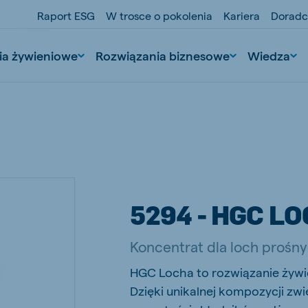
Raport ESG
W trosce o pokolenia
Kariera
Doradc
ia żywieniowe
Rozwiązania biznesowe
Wiedza
5294 - HGC L
nd
Portugal
Koncentrat dla loch proś
Portuguese
HGC Locha to rozwiązanie żywi
n
Serbia
Dzięki unikalnej kompozycji zw
Serbian