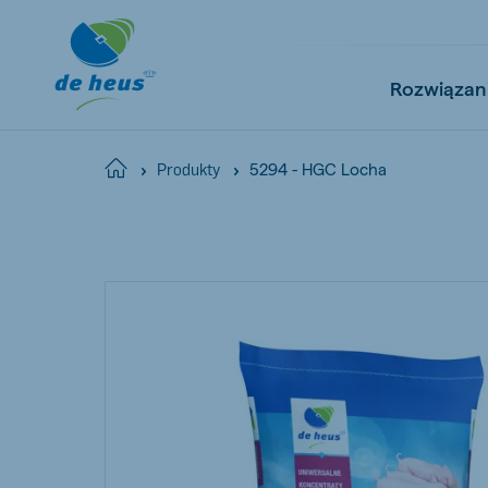
Rozwiązan
5294 - HGC Locha
Home
Produkty
Global
English
Netherlands
Pola
Dutch
Polish
Czech Republic
Spai
Czech
Spanish