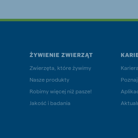
Brasil
Koudi
Portuguese
English
Koudijs Russia
ŻYWIENIE ZWIERZĄT
KARI
Russian
Zwierzęta, które żywimy
Karier
Nasze produkty
Poznaj
Robimy więcej niż pasze!
Aplika
Jakość i badania
Aktual