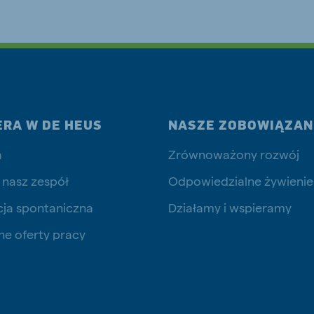
js Export
Koudijs Ukraine
Ukrainian
ERA W DE HEUS
NASZE ZOBOWIĄZAN
a
Zrównoważony rozwój
 nasz zespół
Odpowiedzialne żywienie
cja spontaniczna
Działamy i wspieramy
ne oferty pracy