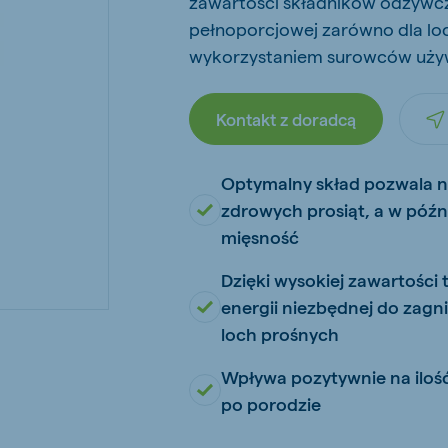
zawartości składników odżywc
kia
pełnoporcjowej zarówno dla loc
wykorzystaniem surowców uży
Kontakt z doradcą
mar
Indonesia
Optymalny skład pozwala na
e
Indonesian
zdrowych prosiąt, a w późn
mięsność
Dzięki wysokiej zawartości
energii niezbędnej do zagn
loch prośnych
 Africa
Koudijs Ghana
Wpływa pozytywnie na ilość
English
po porodzie
js Ethiopia