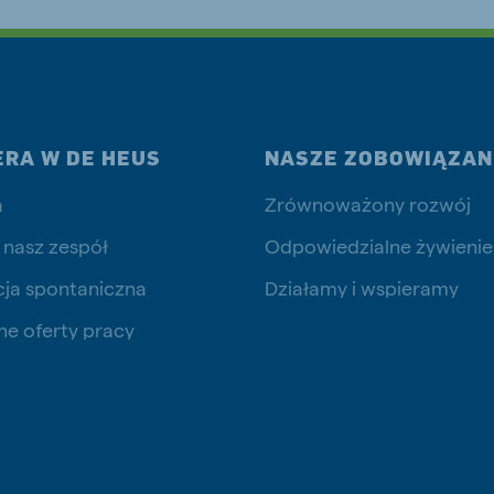
js Export
Koudijs Ukraine
Ukrainian
ERA W DE HEUS
NASZE ZOBOWIĄZAN
a
Zrównoważony rozwój
 nasz zespół
Odpowiedzialne żywienie
cja spontaniczna
Działamy i wspieramy
ne oferty pracy