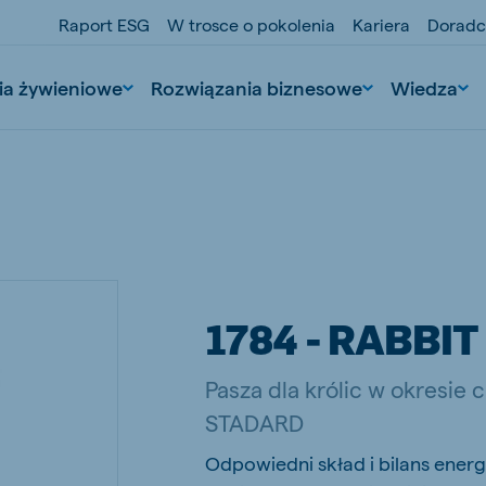
Raport ESG
W trosce o pokolenia
Kariera
Doradc
ia żywieniowe
Rozwiązania biznesowe
Wiedza
1784 - RABBI
nd
Portugal
Pasza dla królic w okresie 
Portuguese
STADARD
n
Serbia
Odpowiedni skład i bilans ene
Serbian