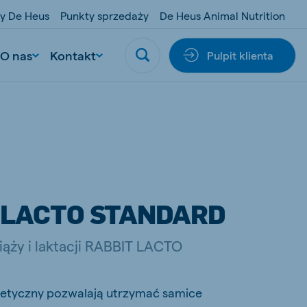
y De Heus
Punkty sprzedaży
De Heus Animal Nutrition
O nas
Kontakt
Pulpit klienta
T LACTO STANDARD
ciąży i laktacji RABBIT LACTO
rgetyczny pozwalają utrzymać samice