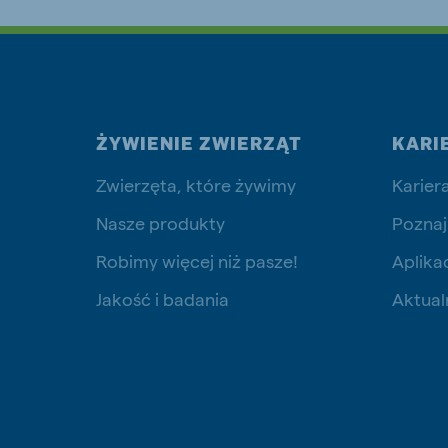
Brasil
Koudi
Portuguese
English
ŻYWIENIE ZWIERZĄT
KARI
Koudijs Russia
Zwierzęta, które żywimy
Karier
Russian
Nasze produkty
Poznaj
Robimy więcej niż pasze!
Aplika
Jakość i badania
Aktual