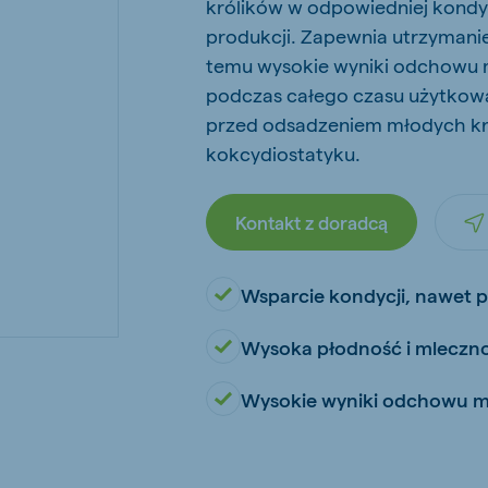
królików w odpowiedniej kondy
kia
produkcji. Zapewnia utrzymanie 
temu wysokie wyniki odchowu m
podczas całego czasu użytkowa
przed odsadzeniem młodych kró
kokcydiostatyku.
mar
Indonesia
e
Indonesian
Kontakt z doradcą
Wsparcie kondycji, nawet p
Wysoka płodność i mleczn
 Africa
Koudijs Ghana
Wysokie wyniki odchowu 
English
js Ethiopia