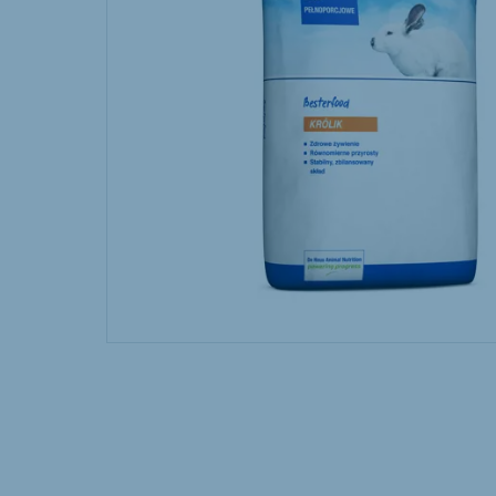
Hungary
Slova
Hungarian
Slovak
Vietnam
Myan
Vietnamese
Burmes
Philippines
English
South Africa
South
Afrikaans
English
Egypt
Koudi
English
English