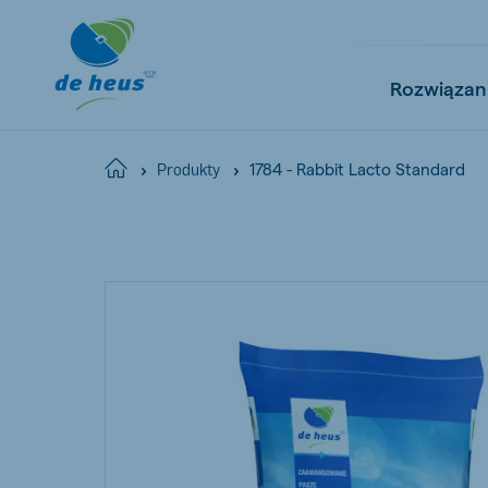
Rozwiązan
1784 - Rabbit Lacto Standard
Home
Produkty
Global
English
Netherlands
Pola
Dutch
Polish
Czech Republic
Spai
Czech
Spanish