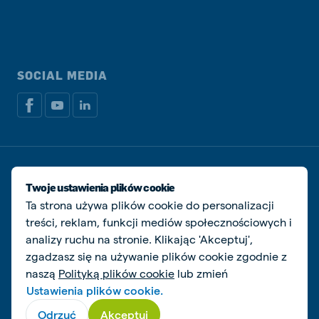
SOCIAL MEDIA
Dokumenty prawne i podatkowe
Polityka prywatności i plików cookie
Twoje ustawienia plików cookie
Zarządzaj ciasteczkami
Ta strona używa plików cookie do personalizacji
treści, reklam, funkcji mediów społecznościowych i
© De Heus Animal Nutrition
analizy ruchu na stronie. Klikając 'Akceptuj',
zgadzasz się na używanie plików cookie zgodnie z
naszą
Polityką plików cookie
lub zmień
Ustawienia plików cookie.
Odrzuć
Akceptuj