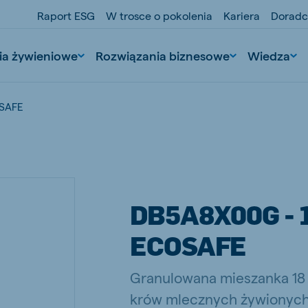
Raport ESG
W trosce o pokolenia
Kariera
Doradc
ia żywieniowe
Rozwiązania biznesowe
Wiedza
OSAFE
DB5A8X00G - 
ECOSAFE
nd
Portugal
Portuguese
Granulowana mieszanka 18 
n
Serbia
krów mlecznych żywionych 
Serbian