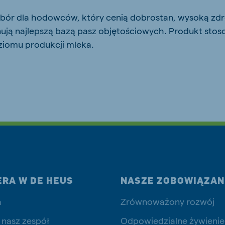
wybór dla hodowców, który cenią dobrostan, wysoką zd
ują najlepszą bazą pasz objętościowych. Produkt stos
oziomu produkcji mleka.
js Export
Koudijs Ukraine
Ukrainian
ERA W DE HEUS
NASZE ZOBOWIĄZAN
a
Zrównoważony rozwój
 nasz zespół
Odpowiedzialne żywienie