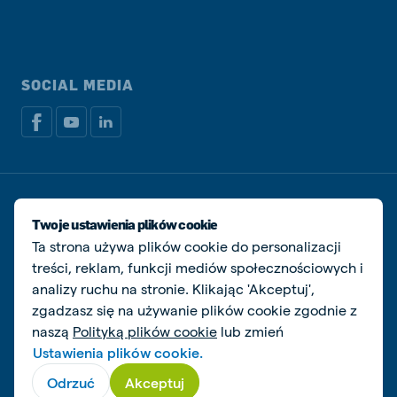
SOCIAL MEDIA
Dokumenty prawne i podatkowe
Polityka prywatności i plików cookie
Twoje ustawienia plików cookie
Zarządzaj ciasteczkami
Ta strona używa plików cookie do personalizacji
treści, reklam, funkcji mediów społecznościowych i
© De Heus Animal Nutrition
analizy ruchu na stronie. Klikając 'Akceptuj',
zgadzasz się na używanie plików cookie zgodnie z
naszą
Polityką plików cookie
lub zmień
Ustawienia plików cookie.
Odrzuć
Akceptuj