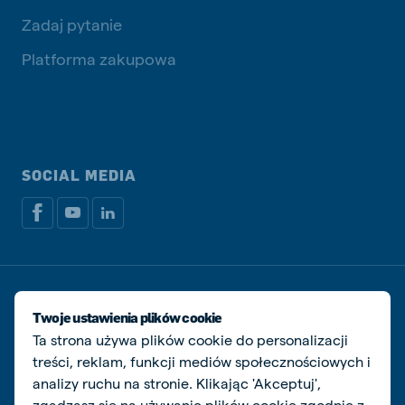
Zadaj pytanie
Platforma zakupowa
SOCIAL MEDIA
Dokumenty prawne i podatkowe
Polityka prywatności i plików cookie
Twoje ustawienia plików cookie
Zarządzaj ciasteczkami
Ta strona używa plików cookie do personalizacji
treści, reklam, funkcji mediów społecznościowych i
© De Heus Animal Nutrition
analizy ruchu na stronie. Klikając 'Akceptuj',
zgadzasz się na używanie plików cookie zgodnie z