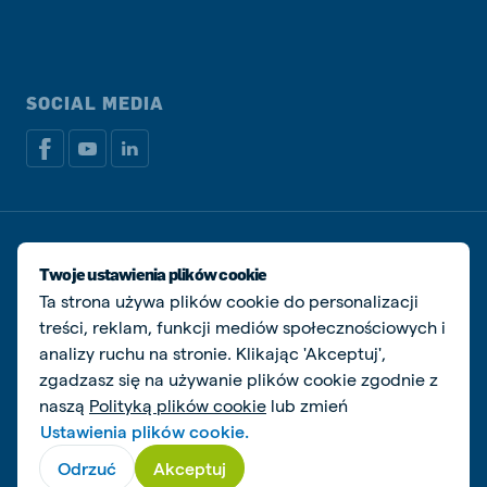
SOCIAL MEDIA
Dokumenty prawne i podatkowe
Polityka prywatności i plików cookie
Twoje ustawienia plików cookie
Zarządzaj ciasteczkami
Ta strona używa plików cookie do personalizacji
treści, reklam, funkcji mediów społecznościowych i
© De Heus Animal Nutrition
analizy ruchu na stronie. Klikając 'Akceptuj',
zgadzasz się na używanie plików cookie zgodnie z
naszą
Polityką plików cookie
lub zmień
Ustawienia plików cookie.
Odrzuć
Akceptuj