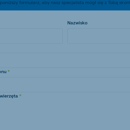
poniższy formularz, aby nasz specjalista mógł się z Tobą sko
kia
Nazwisko
mar
Indonesia
e
Indonesian
onu
wierzęta
 Africa
Koudijs Ghana
English
js Ethiopia