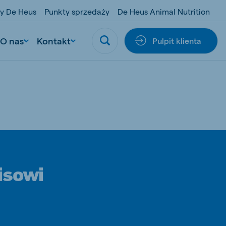
y De Heus
Punkty sprzedaży
De Heus Animal Nutrition
O nas
Kontakt
Pulpit klienta
isowi