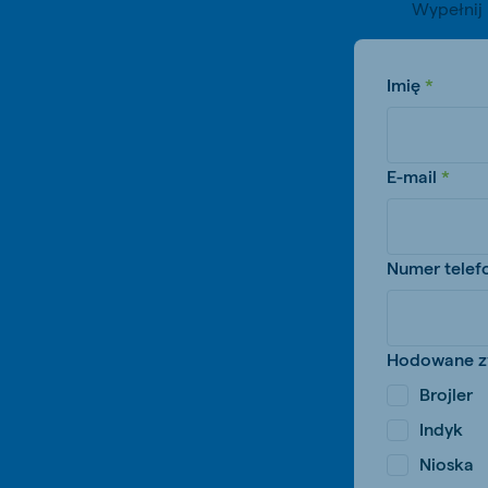
Wypełnij 
Hungary
Slova
Hungarian
Slovak
Imię
E-mail
Vietnam
Myan
Vietnamese
Burmes
Philippines
Numer telef
English
Hodowane z
Brojler
South Africa
South
Afrikaans
English
Indyk
Egypt
Koudi
Nioska
English
English