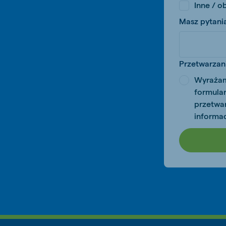
Inne / o
Masz pytani
Brasil
Koudi
Przetwarzan
Portuguese
English
Wyrażam
Koudijs Russia
formular
Russian
przetwa
informa