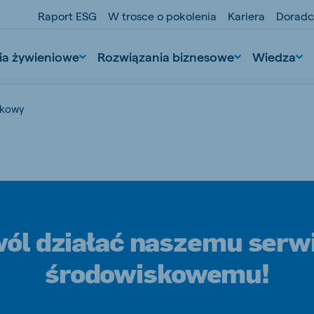
Raport ESG
W trosce o pokolenia
Kariera
Doradc
ia żywieniowe
Rozwiązania biznesowe
Wiedza
skowy
ól działać naszemu serw
nd
Portugal
środowiskowemu!
Portuguese
n
Serbia
Serbian