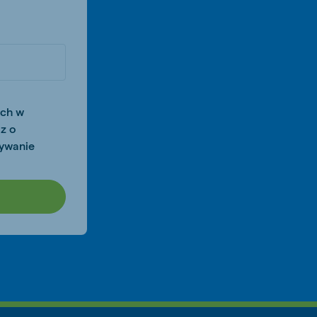
ych w
z o
ywanie