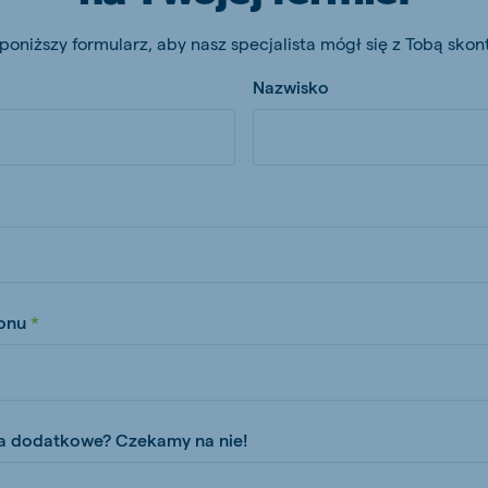
kia
poniższy formularz, aby nasz specjalista mógł się z Tobą sko
Nazwisko
mar
Indonesia
e
Indonesian
onu
 Africa
Koudijs Ghana
English
a dodatkowe? Czekamy na nie!
js Ethiopia