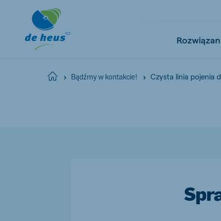
Rozwiązan
Czysta linia pojenia 
Home
Bądźmy w kontakcie!
Global
English
Netherlands
Pola
Dutch
Polish
Spra
Czech Republic
Spai
Czech
Spanish