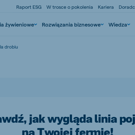
Raport ESG
W trosce o pokolenia
Kariera
Doradc
ia żywieniowe
Rozwiązania biznesowe
Wiedza
dla drobiu
nd
Portugal
Portuguese
wdź, jak wygląda linia po
n
Serbia
na Twojej fermie!
Serbian