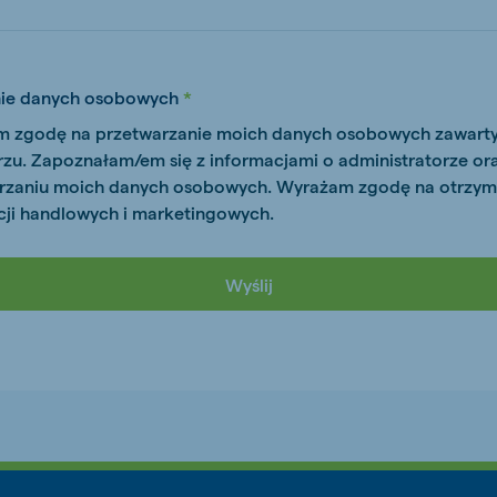
nie danych osobowych
js Export
Koudijs Ukraine
 zgodę na przetwarzanie moich danych osobowych zawart
Ukrainian
rzu. Zapoznałam/em się z informacjami o administratorze or
rzaniu moich danych osobowych. Wyrażam zgodę na otrzy
cji handlowych i marketingowych.
Wyślij